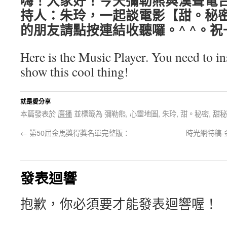
嗨！大家好！今天彌勒熊與漢聲電
持人：朱玲，一起談電影【甜。秘
的朋友請點按連結收聽囉。^ ^。
Here is the Music Player. You need to ins
show this cool thing!
就是愛分享
本篇發表於
廣播
並標籤為 彌勒熊, 心靈地圖, 朱玲, 甜。秘密, 甜
←
第50屆金馬獎得獎名單完整版：
時光網特稿-
發表迴響
抱歉，你必須要才能發表迴響喔！