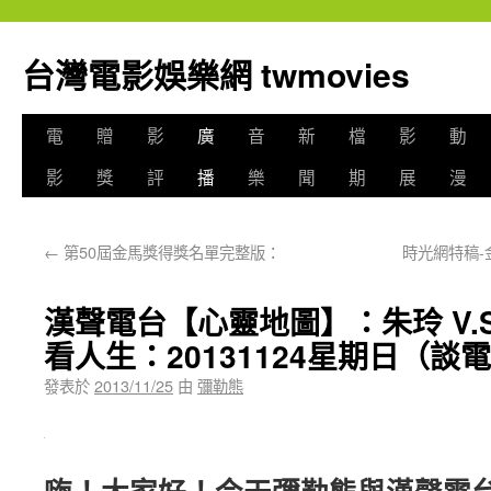
台灣電影娛樂網 twmovies
電
贈
影
廣
音
新
檔
影
動
影
獎
評
播
樂
聞
期
展
漫
←
第50屆金馬獎得獎名單完整版：
時光網特稿-
漢聲電台【心靈地圖】：朱玲 V.
看人生：20131124星期日（
發表於
2013/11/25
由
彌勒熊