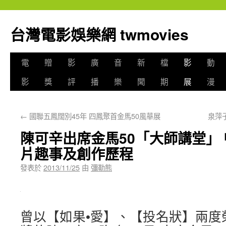
台灣電影娛樂網 twmovies
電
贈
影
廣
音
新
檔
影
動
影
獎
評
播
樂
聞
期
展
漫
←
國聯五鳳闊別45年 四鳳聚首金馬50風華展
泉萍
陳可辛出席金馬50「大師講堂」
片趣事及創作歷程
發表於
2013/11/25
由
彌勒熊
曾以【如果•愛】、【投名狀】兩度