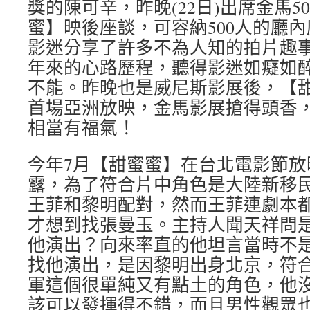
獎的陳可辛，昨晚(22日)出席金馬
蜜】映後座談，可容納500人的廳
影迷分享了許多不為人知的拍片趣事
年來的心路歷程，聽得影迷如癡如
不能。昨晚也是威尼斯影展後，【
首場亞洲放映，金馬影展搶得頭香
相當有福氣！
今年7月【甜蜜蜜】在台北電影節放
露，為了符合片中角色是大陸新移
王菲和黎明配對，然而王菲連劇本
才想到找張曼玉。主持人聞天祥問
他演出？向來率直的他坦言當時不
找他演出，是因黎明出身北京，符
軍這個很單純又有點土的角色，他
該可以發揮得不錯，而且男性觀眾