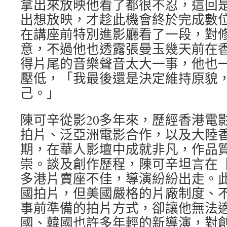
拿出來放映他看了都很不忍，這回
出想放映，才趁此機會終於完成數
在講座前特別進影廳看了一段，對
意，不過他也透露張曼玉幾天前在
得片尾的音樂聲音太大一事，他也
壓低，「我最後還是決定維持原貌，
己。」
陳可辛從影20多年來，歷經香港電
拍片、泛亞洲電影合作，以及大陸
期，在華人影壇中成就非凡，作品
崇。談及創作歷程，陳可辛坦言在
多港片賣座不佳，導演紛紛出走。
國拍片，但美國嚴格的片廠制度、
事前準備的拍片方式，卻讓他無法
國、韓國也許多年輕的新導演，對