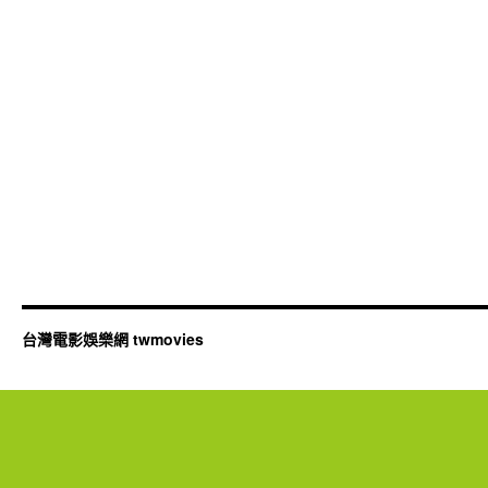
台灣電影娛樂網 twmovies