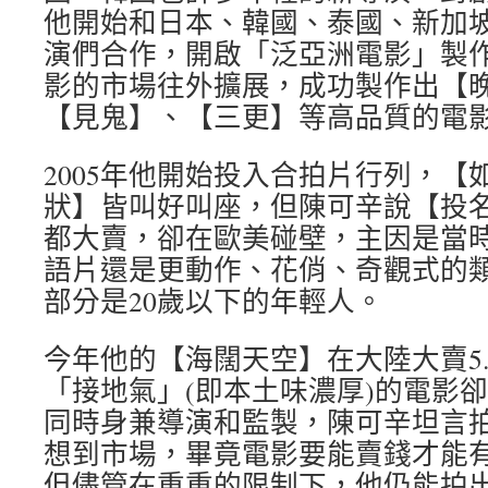
他開始和日本、韓國、泰國、新加
演們合作，開啟「泛亞洲電影」製
影的市場往外擴展，成功製作出【
【見鬼】、【三更】等高品質的電
2005年他開始投入合拍片行列，【
狀】皆叫好叫座，但陳可辛說【投
都大賣，卻在歐美碰壁，主因是當
語片還是更動作、花俏、奇觀式的
部分是20歲以下的年輕人。
今年他的【海闊天空】在大陸大賣5
「接地氣」(即本土味濃厚)的電影
同時身兼導演和監製，陳可辛坦言
想到市場，畢竟電影要能賣錢才能
但儘管在重重的限制下，他仍能拍