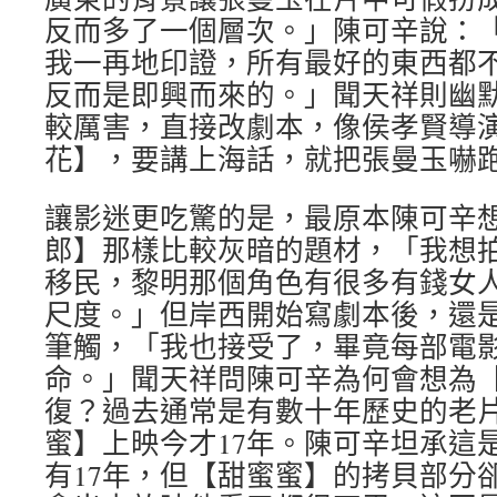
反而多了一個層次。」陳可辛說：
我一再地印證，所有最好的東西都
反而是即興而來的。」聞天祥則幽
較厲害，直接改劇本，像侯孝賢導
花】，要講上海話，就把張曼玉嚇
讓影迷更吃驚的是，最原本陳可辛
郎】那樣比較灰暗的題材，「我想
移民，黎明那個角色有很多有錢女
尺度。」但岸西開始寫劇本後，還
筆觸，「我也接受了，畢竟每部電
命。」聞天祥問陳可辛為何會想為
復？過去通常是有數十年歷史的老
蜜】上映今才17年。陳可辛坦承這
有17年，但【甜蜜蜜】的拷貝部分