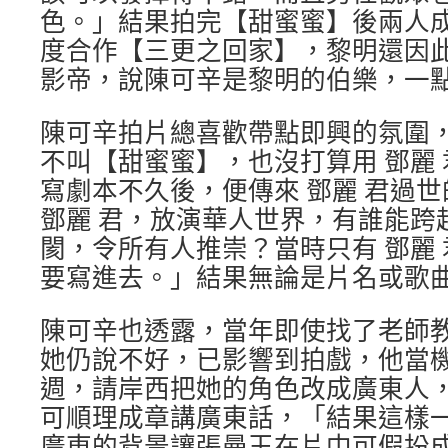
色。」結果拍完【甜蜜蜜】後兩人成了
度合作【三更之回家】，黎明還因此
影帝，說陳可辛是黎明的伯樂，一
陳可辛拍片總喜歡帶點即興的氛圍
不叫【甜蜜蜜】，也沒打算用 鄧麗
寫劇本不久後，便傳來 鄧麗 君過
鄧麗 君，放演華人世界，有誰能跨
閡，令所有人推崇？當時只有 鄧麗
要寫進去。」結果無論是片名或歌
陳可辛也透露，當年即使找了老師
她仍說不好，已影響到拍戲，他當
週，請岸西把她的角色改成廣東人
可順理成章講廣東話，「結果這樣
廣東的背景讓張曼玉在片中可假扮