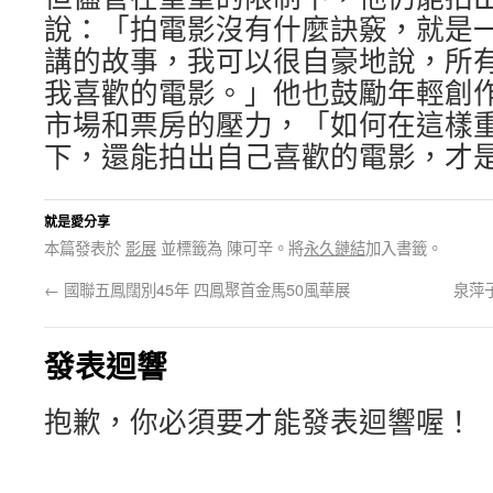
說：「拍電影沒有什麼訣竅，就是
講的故事，我可以很自豪地說，所
我喜歡的電影。」他也鼓勵年輕創
市場和票房的壓力，「如何在這樣
下，還能拍出自己喜歡的電影，才
就是愛分享
本篇發表於
影展
並標籤為 陳可辛。將
永久鏈結
加入書籤。
←
國聯五鳳闊別45年 四鳳聚首金馬50風華展
泉萍
發表迴響
抱歉，你必須要才能發表迴響喔！