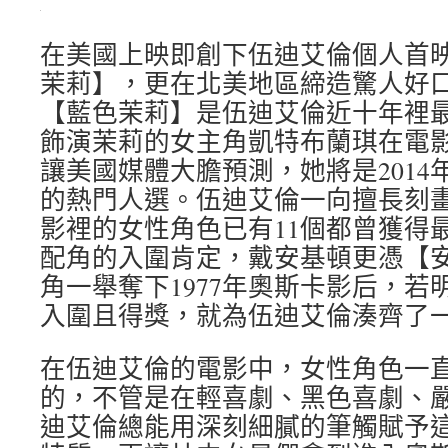
在美國上映即創下伍迪艾倫個人首
茉莉】，更在北美地區締造驚人好
【藍色茉莉】是伍迪艾倫近十年裡
飾演茉莉的女主角凱特布蘭琪在電
讓美國媒體大膽預測，她將是2014
的熱門人選。伍迪艾倫一向擅長刻
影裡的女性角色已有11個都曾獲得
配角的入圍肯定，戴安基頓更憑【
角一舉奪下1977年奧斯卡影后，若
入圍且得獎，就為伍迪艾倫湊齊了
在伍迪艾倫的電影中，女性角色一
的，不管是在輕喜劇、黑色喜劇、
迪艾倫總能用深刻細膩的筆觸賦予