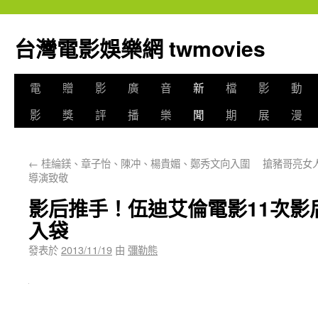
台灣電影娛樂網 twmovies
電
贈
影
廣
音
新
檔
影
動
影
獎
評
播
樂
聞
期
展
漫
←
桂綸鎂、章子怡、陳冲、楊貴媚、鄭秀文向入圍
搶豬哥亮女
導演致敬
影后推手！伍迪艾倫電影11次影
入袋
發表於
2013/11/19
由
彌勒熊