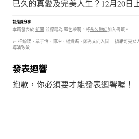
已久的真愛及完美人生？12月20日
就是愛分享
本篇發表於
新聞
並標籤為 藍色茉莉。將
永久鏈結
加入書籤。
←
桂綸鎂、章子怡、陳冲、楊貴媚、鄭秀文向入圍
搶豬哥亮女
導演致敬
發表迴響
抱歉，你必須要才能發表迴響喔！