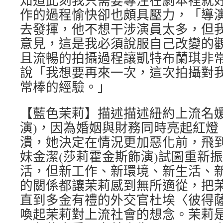
知道此刻我只需要專注在劇本裡就
作的過程愉快卻也頗具壓力，「導
去發揮，他不想干涉演員太多，但
意見，這是我必須說服自己改變的
且流暢的拍攝過程讓凱特布蘭琪非
說「我想要再來一次，這次拍攝對
常棒的經驗。」
【藍色茉莉】描述描述紐約上流名媛
演)，因為婚姻與財務同時亮起紅燈
潰，她決定在情況更加惡化前，飛
妹金潔(莎莉霍金斯飾演)試圖重新
活，但新工作、新環境、新生活、
的關係都讓茉莉感到無所適從，把
直到多金有禮的外交官杜埃〈彼得薩
喚起茉莉對上流社會的想念。茉莉