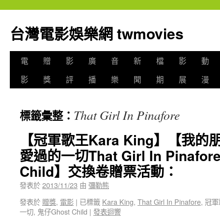
台灣電影娛樂網 twmovies
電
贈
影
廣
音
新
檔
影
動
影
獎
評
播
樂
聞
期
展
漫
That Girl In Pinafore
標籤彙整：
【冠軍歌王Kara King】【我
愛過的一切That Girl In Pinaf
Child】交換卷贈票活動：
發表於
2013/11/23
由
彌勒熊
發表於
贈獎
,
電影
|
已標籤
Kara King
,
That Girl In Pinafore
, 冠
一切, 鬼仔Ghost Child
|
發表迴響