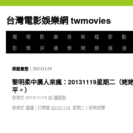
台灣電影娛樂網 twmovies
電
贈
影
廣
音
新
檔
影
動
影
獎
評
播
樂
聞
期
展
漫
20131119
標籤彙整：
黎明柔中廣人來瘋：20131119星期二（姥
平。）
發表於
2013/11/19
由
彌勒熊
發表於
廣播
|
已標籤
20131119
, 星期二
|
發表迴響