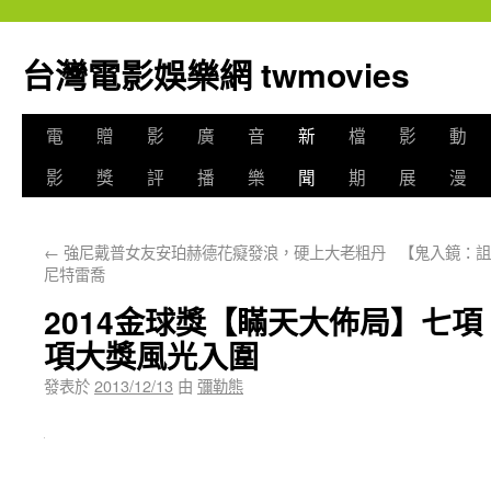
台灣電影娛樂網 twmovies
電
贈
影
廣
音
新
檔
影
動
影
獎
評
播
樂
聞
期
展
漫
←
強尼戴普女友安珀赫德花癡發浪，硬上大老粗丹
【鬼入鏡：詛
尼特雷喬
2014金球獎【瞞天大佈局】七
項大獎風光入圍
發表於
2013/12/13
由
彌勒熊