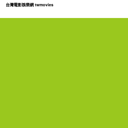
台灣電影娛樂網 twmovies