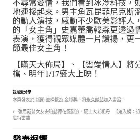
不尋常愛情，我們看到冰冷科技，
地連接起來。男主角瓦昆菲尼克斯
的動人演技，感動不少歐美影評人
的「女主角」史嘉蕾喬韓森更透過
表演，獲得觀眾媒體一片讚揚，更
節最佳女主角！
【瞞天大佈局】、【雲端情人】將分別
檔、明年1/17盛大上映！
就是愛分享
本篇發表於
新聞
並標籤為 金球獎。將
永久鏈結
加入書籤。
←
強尼戴普女友安珀赫德花癡發浪，硬上大老粗丹
【鬼入鏡：詛
尼特雷喬
發表迴響