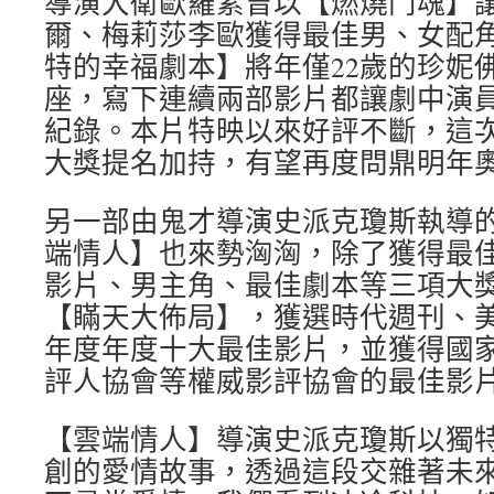
導演大衛歐羅素曾以【燃燒鬥魂】
爾、梅莉莎李歐獲得最佳男、女配
特的幸福劇本】將年僅22歲的珍妮
座，寫下連續兩部影片都讓劇中演
紀錄。本片特映以來好評不斷，這
大獎提名加持，有望再度問鼎明年
另一部由鬼才導演史派克瓊斯執導
端情人】也來勢洶洶，除了獲得最
影片、男主角、最佳劇本等三項大
【瞞天大佈局】，獲選時代週刊、美
年度年度十大最佳影片，並獲得國
評人協會等權威影評協會的最佳影
【雲端情人】導演史派克瓊斯以獨
創的愛情故事，透過這段交雜著未