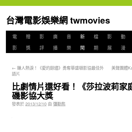
台灣電影娛樂網 twmovies
電
贈
影
廣
音
新
檔
影
動
影
獎
評
播
樂
聞
期
展
漫
←
賺人熱淚！《愛的餘燼》勇奪華盛頓影協最佳外
美聲團體K
語片
比劇情片還好看！《莎拉波莉家
磯影協大獎
發表於
2013/12/10
由
彌勒熊