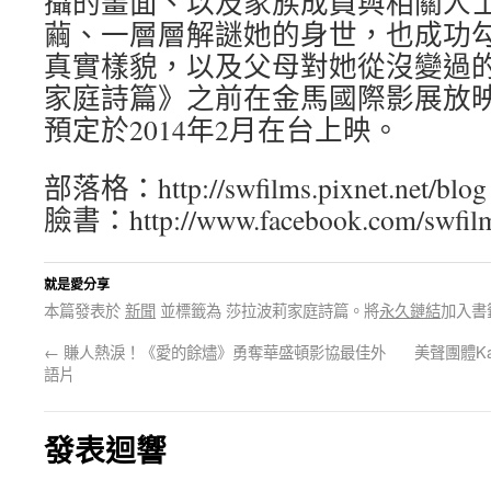
攝的畫面、以及家族成員與相關人
繭、一層層解謎她的身世，也成功
真實樣貌，以及父母對她從沒變過
家庭詩篇》之前在金馬國際影展放
預定於2014年2月在台上映。
部落格：http://swfilms.pixnet.net/blog
臉書：http://www.facebook.com/swfil
就是愛分享
本篇發表於
新聞
並標籤為 莎拉波莉家庭詩篇。將
永久鏈結
加入書
←
賺人熱淚！《愛的餘燼》勇奪華盛頓影協最佳外
美聲團體K
語片
發表迴響