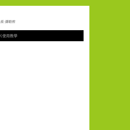
長:彌勒熊
片使用教學