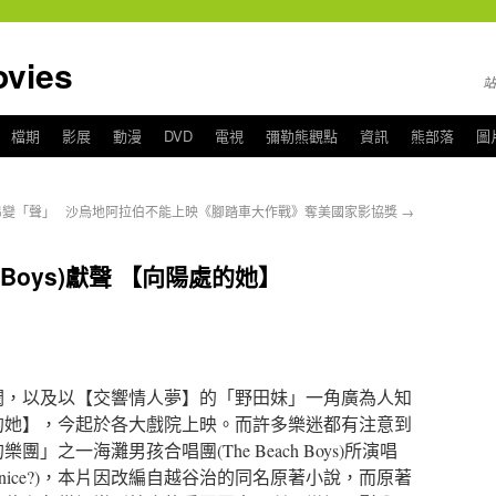
ies
站
檔期
影展
動漫
DVD
電視
彌勒熊觀點
資訊
熊部落
圖
串變「聲」
沙烏地阿拉伯不能上映《腳踏車大作戰》奪美國家影協獎
→
h Boys)獻聲 【向陽處的她】
潤，以及以【交響情人夢】的「野田妹」一角廣為人知
的她】，今起於各大戲院上映。而許多樂迷都有注意到
之一海灘男孩合唱團(The Beach Boys)所演唱
 be nice?)，本片因改編自越谷治的同名原著小說，而原著