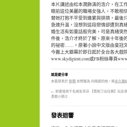
本片講述由松本潤飾演的浩介，在工
眼前這位美麗的職場女強人，不敢相
替她打抱不平受到連累與排擠，最後
急速升溫，沒想到這段戀情卻遭到真
婚生活有如童話般完美，可是真緒突
件後，浩介才終於了解，原來十年後
的祕密……。原著小說中文版由皇冠
今搬上大銀幕於即日起於全台各大戲
www.skydigient.com或FB粉絲專頁www.f
就是愛分享
本篇發表於
新聞
並標籤為 向陽處的她。將
永久鏈
←
郭書瑤唬千名網友耳朵 【賈斯汀出任務】玩反
勇敢小騎士
發表迴響