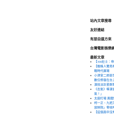
站內文章搜尋
友好連結
有朋自遠方來
台灣電影娛樂
最新文章
【300壯士：帝國崛起
【蜘蛛人驚奇
戰時代廣場
小津安二郎逝世
數位修復在台
演技派巨星群
《志氣》導演
氣！」
太座盯場 黃
柯一正、九把刀
放映院」零核
【這個高中沒