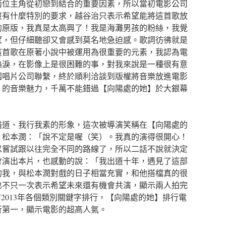
兩位主角從初戀到結合的重要因素，所以當初電影公司
沒有什麼特別的要求，越谷治只表示希望能將這首歌放
的原版，我真是太高興了！我是海灘男孩的粉絲，我覺
望，但仔細聽卻又會感到莫名地急迫感。歌詞彷彿就是
這首歌在原著小說中被運用為很重要的元素，我認為電
熱淚，在影像上是很困難的事，對我來說是一種很有意
國唱片公司聯繫，終於順利洽談到版權將音樂放進電影
」的音樂魅力，千萬不能錯過【向陽處的她】於大銀幕
霸道、我行我素的形象，這次被導演笑稱在【向陽處的
。松本潤：「說不定是喔（笑）。我真的演得很開心！
以嘗試跟以往完全不同的路線了，所以二話不說就決定
會演出本片，也感動的說：「我出道十年，遇見了這部
的我，與松本潤對戲的日子相當充實，和他搭檔真的很
也不只一次表示希望未來還有機會共演，顯示兩人拍完
公布2013年各個類別關鍵字排行，【向陽處的她】排行電
行第一，顯示電影的超高人氣。