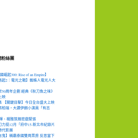
網粉絲團
300: Rise of an Empire】
再起2：電光之戰】蜘蛛人電光人大
50周年企劃 經典《秋刀魚之味》
上映
集 【關鍵目擊】今日全台盛大上映
張柏瑞，大讚伊朗小演員「有志
鐙輝、楊雅筑親密戲緊張
力挺12月「府中15-新北市紀錄片
時代影展
有鬼】稱霸泰國雙周票房 反思當下