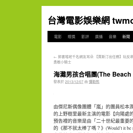
台灣電影娛樂網 twmov
電影
贈獎
影評
廣播
音樂
新聞
←
郭書瑤唬千名網友耳朵 【賈斯汀出任務】玩反
勇敢小騎士
海灘男孩合唱團(The Beac
發表於
2013/12/07
由
彌勒熊
由傑尼斯偶像團體「嵐」的團員松本
的上野樹里最新主演的電影【向陽處
預告裡的音樂是由「二十世紀最重要的樂團」
的《那不就太棒了嗎？》(Would’t it