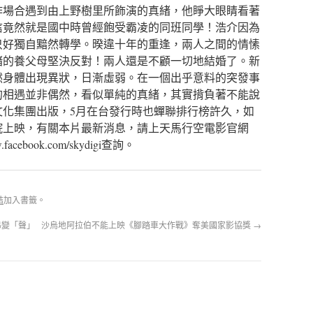
作場合遇到由上野樹里所飾演的真緒，他睜大眼睛看著
信竟然就是國中時曾經飽受霸凌的同班同學！浩介因為
只好獨自黯然轉學。暌違十年的重逢，兩人之間的情愫
緒的養父母堅決反對！兩人還是不顧一切地結婚了。新
然身體出現異狀，日漸虛弱。在一個出乎意料的突發事
的相遇並非偶然，看似單純的真緒，其實揹負著不能說
文化集團出版，5月在台發行時也蟬聯排行榜許久，如
院上映，有關本片最新消息，請上天馬行空電影官網
acebook.com/skydigi查詢。
結
加入書籤。
串變「聲」
沙烏地阿拉伯不能上映《腳踏車大作戰》奪美國家影協獎
→