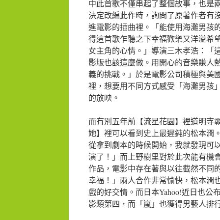
中此首歌不僅串起了整個故事，也是
決定改編此作時，詢問了原著作者有
進電影的插曲裡。「能使用海灘男孩
得這首歌乍聽之下幸福歡樂又洋溢希
女主角的心情。」導演三木孝浩：「
影版也該這麼做。用開心的音樂賺人
義的挑戰。」於是電影公司積極與美
裡，想要用不同方式感受「海灘男孩
的放映。
而有別五年前【流星花園】裡道明寺
她】裡可以看到史上最遲鈍的松本潤
從拿到劇本的時候開始，我就發現可
演了！」而上野樹里對於此次能有機
作品，電影中存在著與以往截然不同
幸福！」兩人合作非常愉快，松本潤
戲的好交情。而日本Yahoo!近日也
影類第四，而「嵐」也獲得男藝人排