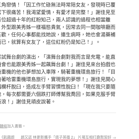
三角戀情！「因工作忙碌無法時常陪女友，發現時已覆
當下很痛苦！我渴望愛情，有愛才是完整！」謝佳見至
有位超過十年的紅粉知己，兩人認識的過程也相當離
，外型跟美秀姊一樣福態貴氣，因常去同一間咖啡廳而
甚歡，任何心事都能找她說，連生病時，她也會湯藥補
而已，就算有女友了，這位紅粉仍是知己！」。
嘗試舞台劇的演出，「演舞台劇對我而言是充電，能直
機會也能跟美秀姊一起飆舞台劇！」謝佳見來台拍戲也
騎重機的他也夢想加入車隊，騎著重機環島旅行！「目
騎著哈雷重機環島旅行，實現我的夢想！」謝佳見開心
鐵欄杆脫臼，造成左手臂習慣性脫臼！「現在我只要隨
地，每次都需要六個跌打師傅幫我喬回，如果克服手臂
衝浪！」謝佳見頑皮說著。
鏈結
加入書籤。
《飢餓遊
趙又廷 林更新攜手「痞子英雄 2」 片場互相打趣默契好
→