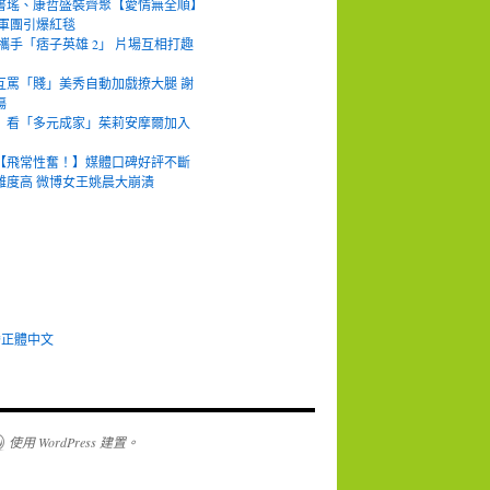
書瑤、康哲盛裝齊聚【愛情無全順】
男軍團引爆紅毯
攜手「痞子英雄 2」 片場互相打趣
互罵「賤」美秀自動加戲撩大腿 謝
傷
》看「多元成家」茱莉安摩爾加入
》
【飛常性奮！】媒體口碑好評不斷
難度高 微博女王姚晨大崩潰
 台灣正體中文
使用 WordPress 建置。