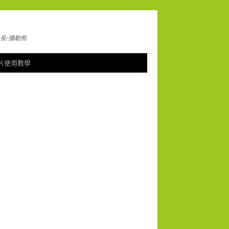
長:彌勒熊
片使用教學