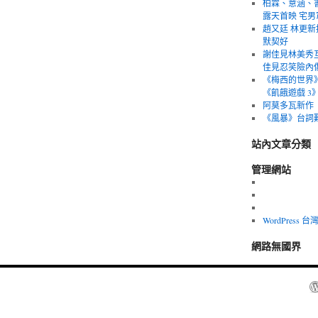
柏霖、意涵、
露天首映 宅
趙又廷 林更新
默契好
謝佳見林美秀
佳見忍笑險內
《梅西的世界
《飢餓遊戲 3
阿莫多瓦新作
《風暴》台詞
站內文章分類
管理網站
WordPress
網路無國界