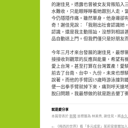
的謝佳見，透露也曾被女友背叛陷入
水難收，只能眼睜睜看她跟別人走，
今仍隱隱作痛。雖然單身，他身邊卻
奇！謝佳見說：「我剛出社會認識她
認識，還是我主動搭訕，沒想到相談
品自動送上門。但我們僅只是好朋友
今年三月才來台發展的謝佳見，最想
接接收到觀眾的反應與能量，希望有
愛上台灣，甚至打算在台灣置產！愛
前去了台南、台中、九份，未來也想
說著。而他的手臂因15歲時游泳撞到
便一出拳手臂就掉下來，痛到呼天搶
脫臼問題，我最想做的就是跑去墾丁
就是愛分享
本篇發表於
新聞
並標籤為 林美秀, 謝佳見。將
永久
←
《梅西的世界》看「多元成家」茱莉安摩爾加入