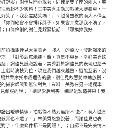
覺好舒服」謝佳見開心說著。同樣是雙子座的兩人，笑
我往激起不少笑料！其中美秀主動加戲撩大腿攔車，一
太好笑了，我都差點笑場！」。越發熟稔的兩人不僅互
，「你到底會不會排斥胖子，如果會介意那我不演了，
著；口條伶俐的謝佳見趕緊接話：「那換掉我好
日前拍攝謝佳見大罵美秀「賤人」的橋段，發起飆來的
青筋！「對影后罵她賤、髒，真是不容易，幸好美秀姊
情緒」謝佳見感激說著。美秀對於謝佳見的表現也給予
，上戲時演技到位，現在我們越來越熟，還能互虧，沒
有場共乘摩托車趕通告的戲，謝佳見故意將車速放慢，
鏡的攝影師笑到無法對焦！豈料，美秀在另一場攔車
謝佳見佩服的說：「還是影后利害，總是能製造笑果！我
譜出曖昧情愫，拍戲從不熟到無所不“虧”，兩人越演
離殺青也不遠了！」林美秀悠悠說著；而謝佳見也表
覺對了，什麼條件都不是問題！」；自認不是完美情人