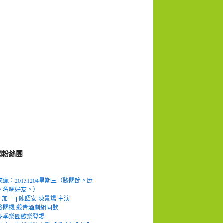
網粉絲團
瘋：20131204星期三（膝關節。庶
。名嘴好友。）
一加一 ] 陳語安 陳景煬 主演
終關機 殺青酒劇組同歡
冬季樂園歡樂登場