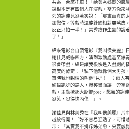
共乘一台摩托車！「給美秀姊載的感
說根本是有四個人在演戲，雙方你來
旁的謝佳見忍著笑說：「那畫面真的
加微信，等戲時還能針鋒相對耍嘴皮
反正只拍一半！」美秀故作生氣的說
了！」！
緯來電影台自製電影『我叫侯美麗』
謝佳見威嚇四方，演到激動處甚至爆
很會帶戲，總是讓我很快進入戲劇的
高度的肯定：「私下他就像個大男孩
事時我也親暱的叫他”見”！」；兩人
騎輸跑步的路人，爆笑畫面讓一旁掌
戲，主動撩起大腿擺pose，憋氣的
忍笑，忍得快內傷！」。
謝佳見與林美秀在『我叫侯美麗』片中
越放得開！「好不容易混熟了，可惜
示：「其實我不排斥姊弟戀，只要感