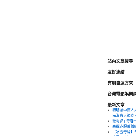
站內文章搜尋
友好連結
有朋自遠方來
台灣電影娛樂
最新文章
黎明柔中廣人來
民淘寶大調查
微電影 [ 青春
寒蟬克服萬難
【冰雪奇緣】