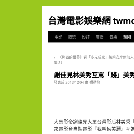
台灣電影娛樂網 twmov
電影
贈獎
影評
廣播
音樂
新聞
←
《梅西的世界》看「多元成家」茱莉安摩爾加入
戲 3》
謝佳見林美秀互罵「賤」美秀
發表於
2013/12/04
由
彌勒熊
大馬影帝謝佳見大罵台灣影后林美秀
來電影台自製電影『我叫侯美麗』互