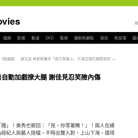
ies
站
檔期
影展
動漫
DVD
電視
彌勒熊觀點
資訊
熊部落
圖
《飢餓遊
趙又廷 林更新攜手「痞子英雄 2」 片場互相打趣默契好
→
自動加戲撩大腿 謝佳見忍笑險內傷
「賤」！美秀也狠回：「見，你等著瞧！」！兩人在緯
為經紀人與藝人搭檔，不時出雙入對、上山下海，還得