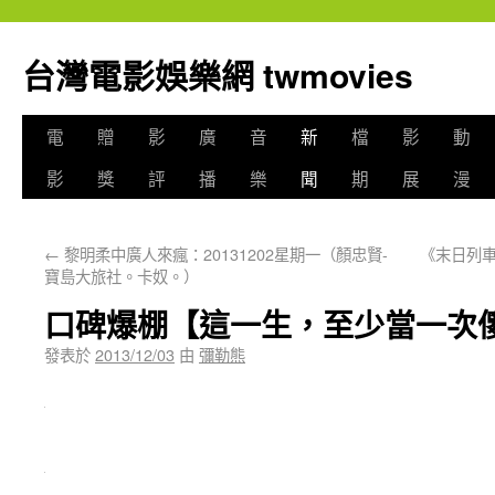
台灣電影娛樂網 twmovies
電
贈
影
廣
音
新
檔
影
動
影
獎
評
播
樂
聞
期
展
漫
←
黎明柔中廣人來瘋：20131202星期一（顏忠賢-
《末日列
寶島大旅社。卡奴。）
口碑爆棚【這一生，至少當一次
發表於
2013/12/03
由
彌勒熊