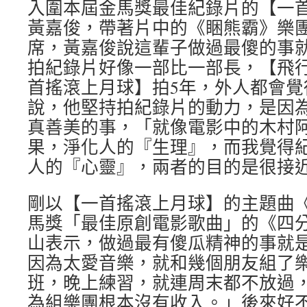
入圍本屆金馬獎最佳紀錄片的【一
黃嘉俊，帶著片中的《睏熊霸》樂
席，黃嘉俊說這輩子做過最傻的事
拍紀錄片好像一部比一部長，【飛行
首搖滾上月球】拍5年，外人都會覺
說，他堅持拍紀錄片的動力，是因
真善美的事，「就像電影中的木村
果，淨化人的『生理』，而我覺得
人的『心靈』，兩者的目的是很接
剛以【一首搖滾上月球】的主題曲《I L
馬獎「最佳原創電影歌曲」的《四
山表示，做過最有傻瓜精神的事就是
因為太愛音樂，就和幾個朋友組了
班，晚上練習，就連周末都不放過
為組樂團根本沒有收入。」後來好