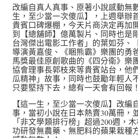
改編自真人真事、原著小說感動無
生，至少當一次傻瓜】，上週舉辦
貴賓口碑爆棚，今天片商決定再加
到【總舖師】億萬製片、同時也是
台灣傑出電影工作者」的葉如芬、
導演黃嘉俊、《睏熊霸》樂團的勇
馬獎最佳原創歌曲的《四分衛》樂
協會理事長郭枝來等貴賓站台，他
瓜精神」故事，同時也鼓勵年輕人
只要堅持下去，總有一天會有回報
【這一生，至少當一次傻瓜】改編
事，當初小說在日本熱賣30萬冊，
「非文學類排行榜」超過200週，木
功研發無農藥、無肥料的蘋果栽種