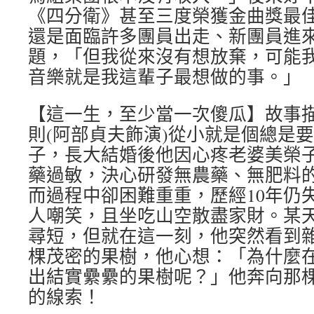
《四分衛》甚至三度榮獲金曲獎最
還是面臨許多團員出走、新團員進
題，「但我從來沒有想放棄，可能
音樂就是我這輩子最想做的事。」
【這一生，至少當一次傻瓜】故事
則(阿部貞夫飾演)從小就是個總是
子，長大結婚後他因心疼老婆美榮子
藥過敏，決心研發無農藥、無肥料
而過程中卻困難重重，歷經10年仍
人嘲笑，且坐吃山空散盡家財。某
尋短，但就在這一刻，他突然看到
棵茂密的果樹，他心想：「為什麼
出結實纍纍的果樹呢？」他奔向那
的線索！