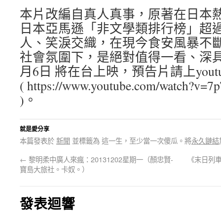
本片改編自真人真事，原著在日本熱
日本亞馬遜「非文學類排行榜」超過
人、笑淚交織，在現今食安風暴不
社會氛圍下，是絕對值得一看、深具
月6日 將在台上映，預告片請上youtu
( https://www.youtube.com/watch?v
)。
就是愛分享
本篇發表於
新聞
並標籤為 這一生，至少當一次傻瓜。將
永久鏈結
←
黎明柔中廣人來瘋：20131202星期一（顏忠賢-
《末日列
寶島大旅社。卡奴。）
發表迴響