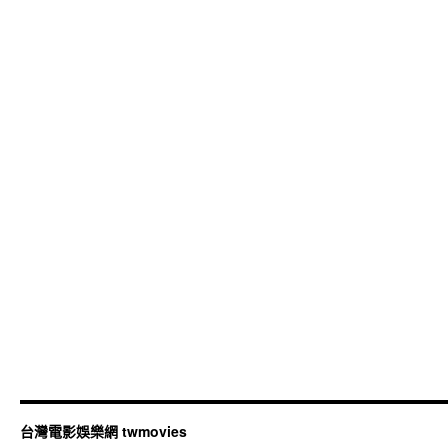
台灣電影娛樂網 twmovies