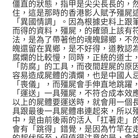
僵直的狀態，指甲是尖尖長長的，
住，這是那時的香港影人賦予殭屍
「異國情調」。因為根據史料上跟
而得的資料，殭屍，的確頭上該有
法，是為了帶著他的魂魄歸鄉，不
魄還留在異鄉，是不好得，道教認
腐爛的比較慢，同時，正統的道士
「防腐」的工具，而夜間趕屍的原
容易造成屍體的潰爛，也是中國人
「喪儀」，而殭屍會手伸直地跳躍
「運送」一具殭屍，不符合成本效
以上的屍體要運送時，就會用一個
具跟最後一具屍體串連起來，所以
中，是由前後兩的活人「扛著走」
會有「跳得」錯覺，是因為竹竿在
的起伏所至，但值得注意的是，會