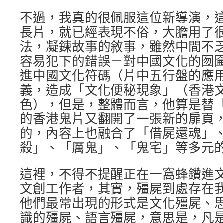
不過，我真的很佩服這位新導演，
長片，就已經表現不俗，大膽用了
法，凝鍊故事的敘事，雖然中間不
容易犯下的錯誤－對中國文化的囫
進中國文化符碼（片中五行盤的應
義，造成「文化便秘現象」（香港
色），但是，整體而言，他算是替
的香港鬼片又翻開了一張新的扉頁
的，內容上也融合了「借屍還魂」
殺」、「厲鬼」、「鬼宅」等多元
這裡，不得不提醒正在一窩蜂鑽進
文創工作者，其實，殭屍到處存在
他們最常出現的形式是文化殭屍、
識的殭屍、語言殭屍，意思是，凡