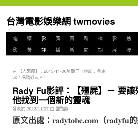
台灣電影娛樂網 twmovies
電
贈
影
廣
音
新
檔
影
動
影
獎
評
播
樂
聞
期
展
漫
←
【人來瘋】：2013-11-06星期三（專訪：金馬
50。名嘴好友。）
Rady Fu影評：【殭屍】－ 要
他找到一個新的靈魂
發表於
2013/11/07
由
彌勒熊
原文出處：
radytobe.com
（radyf