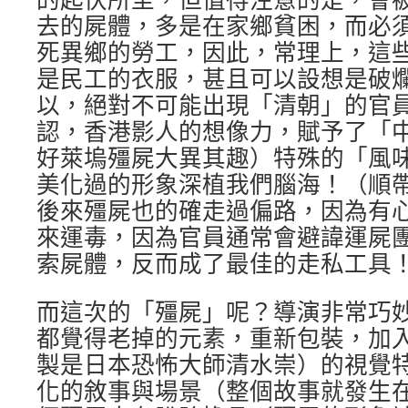
去的屍體，多是在家鄉貧困，而必
死異鄉的勞工，因此，常理上，這
是民工的衣服，甚且可以設想是破
以，絕對不可能出現「清朝」的官
認，香港影人的想像力，賦予了「
好萊塢殭屍大異其趣）特殊的「風
美化過的形象深植我們腦海！（順
後來殭屍也的確走過偏路，因為有
來運毒，因為官員通常會避諱運屍
索屍體，反而成了最佳的走私工具
而這次的「殭屍」呢？導演非常巧
都覺得老掉的元素，重新包裝，加
製是日本恐怖大師清水崇）的視覺
化的敘事與場景（整個故事就發生