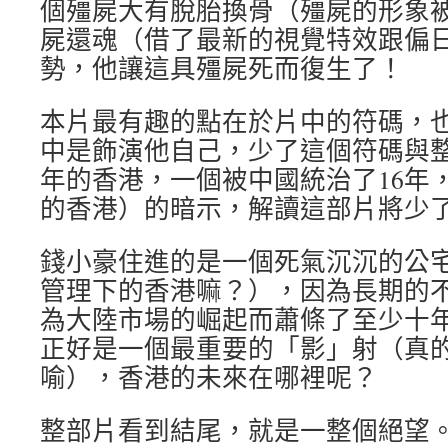
個殭屍大有脫胎換骨（殭屍的形象
屍還魂（借了最新的視覺特效跟偏
勢，他讓這具殭屍死而復生了！
本片最有趣的點在於片中的符碼，
中是飾演他自己，少了這個符碼與整個
年的香港，一個被中國統治了16年
的香港）的暗示，解讀這部片將少
錢小豪住進的是一個死氣沉沉的公
管理下的香港嘛？），因為長期的
為大陸市場的崛起而蕭條了至少十
正好是一個最重要的「影」射（真
喻），香港的未來在哪裡呢？
整部片看到結尾，就是一整個絕望