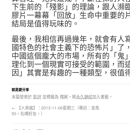
下生前的「殘影」的理論，跟人瀕
膠片一幕幕「回放」生命中重要的
結局是值得玩味的。
最後，我相信再過幾年，就會有人
國特色的社會主義下的恐怖片」了
中國這個龐大的市場，所有的「鬼
理化到一個現實可接受的範圍，而
因」其實是有趣的一種類型，很值
就是愛分享
本篇發表於
影評
並標籤為 殭屍。將
永久鏈結
加入書籤。
←
【人來瘋】：2013-11-06星期三（專訪：金馬
50。名嘴好友。）