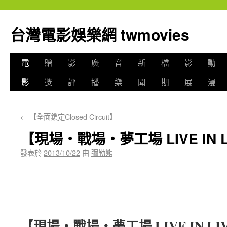
台灣電影娛樂網 twmovies
電
贈
影
廣
音
新
檔
影
動
影
獎
評
播
樂
聞
期
展
漫
←
【全面鎖定Closed Circuit】
【現場‧戰場‧夢工場 LIVE IN L
發表於
2013/10/22
由
彌勒熊
【現場‧戰場‧夢工場 LIVE IN LI