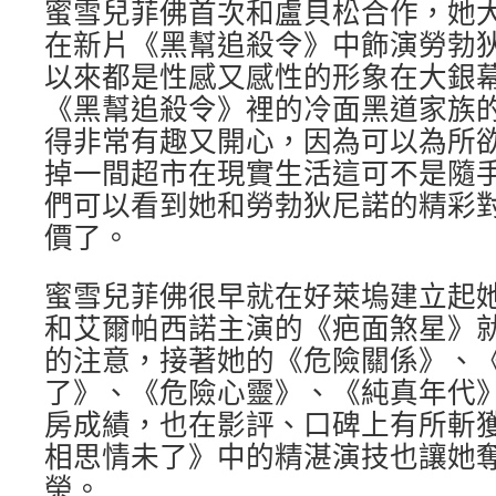
蜜雪兒菲佛首次和盧貝松合作，她
在新片《黑幫追殺令》中飾演勞勃
以來都是性感又感性的形象在大銀
《黑幫追殺令》裡的冷面黑道家族
得非常有趣又開心，因為可以為所
掉一間超市在現實生活這可不是隨
們可以看到她和勞勃狄尼諾的精彩
價了。
蜜雪兒菲佛很早就在好萊塢建立起
和艾爾帕西諾主演的《疤面煞星》
的注意，接著她的《危險關係》、
了》、《危險心靈》、《純真年代
房成績，也在影評、口碑上有所斬
相思情未了》中的精湛演技也讓她
榮。