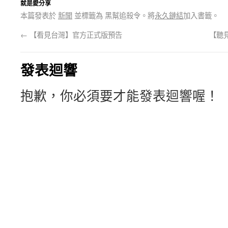
就是愛分享
本篇發表於
新聞
並標籤為 黑幫追殺令。將
永久鏈結
加入書籤。
←
【看見台灣】官方正式版預告
【聽見
發表迴響
抱歉，你必須要才能發表迴響喔！