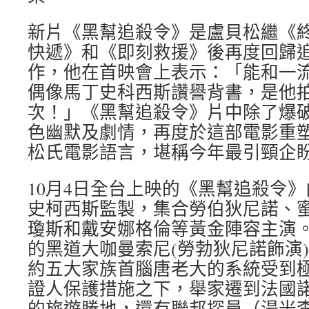
新片《黑幫追殺令》是盧貝松繼《
快遞》和《即刻救援》後再度回歸
作，他在首映會上表示：「能和一
偶像馬丁史科西斯讚譽背書，是他
次！」《黑幫追殺令》片中除了爆
色幽默及劇情，再度於這部電影重
松氏電影語言，堪稱今年最引頸企
10月4日全台上映的《黑幫追殺令
史柯西斯監製，集合勞伯狄尼諾、
瓊斯和戴安娜格倫等黃金陣容主演
的黑道大咖曼索尼(勞勃狄尼諾飾演
約五大家族首腦唐老大的系統受到極
證人保護措施之下，舉家遷到法國
的旅遊勝地，還有聯邦探員（湯米