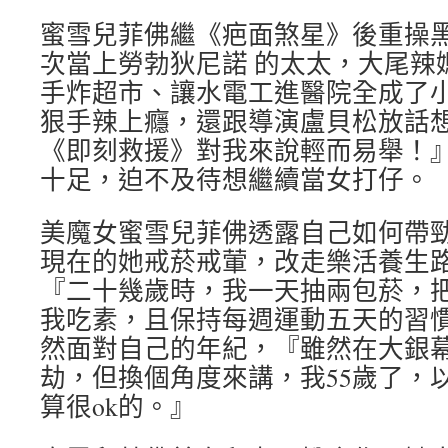
蜜雪兒菲佛繼《疤面煞星》後重操
次當上勞勃狄尼諾 的太太，大尾辣
手炸超市、讓水電工進醫院全成了小c
狠手辣上癮，還跟導演盧貝松放話
《即刻救援》對我來說輕而易舉！』
十足，迫不及待想繼續當女打仔。
美魔女蜜雪兒菲佛透露自己如何帶
現在的她戒菸戒葷，改走樂活養生
『二十幾歲時，我一天抽兩包菸，
我吃素，且保持每週運動五天的習
然面對自己的年紀，『雖然在大銀
劫，但換個角度來講，我55歲了，
算很ok的。』