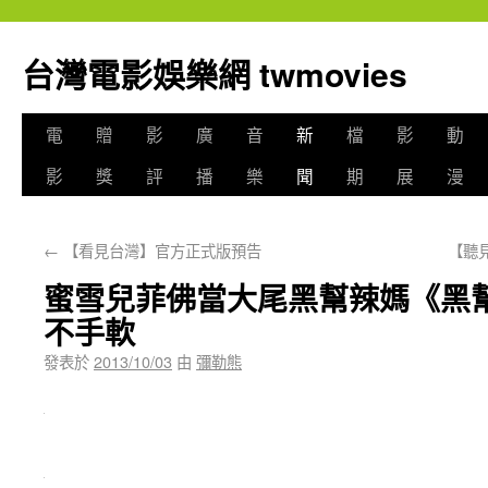
台灣電影娛樂網 twmovies
電
贈
影
廣
音
新
檔
影
動
影
獎
評
播
樂
聞
期
展
漫
←
【看見台灣】官方正式版預告
【聽見
蜜雪兒菲佛當大尾黑幫辣媽《黑
不手軟
發表於
2013/10/03
由
彌勒熊