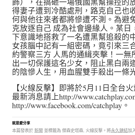
飾），在搞砸一場俄國黑幫操控的
得妻子遭到冷酷處刑，路克自己也
何與他往來者都將慘遭不測。為避
克放逐自己 成為社會邊緣人。某日
下意識地搭救了一名遭黑幫追殺的
女孩腦中記有一組密碼，竟引來三
約警察三方 人馬的通緝夾擊！一無
出一切保護這名少女，阻止黑白兩
的陰慘人生，用血腥雙手殺出一條
【火線反擊】即將於5月11日全台
最新消息請上http://www.catchplay.c
http://www.facebook.com/catchplay。
就是愛分享
本篇發表於
新聞
並標籤為 傑森史塔森, 火線反擊。將
永久鏈結
加