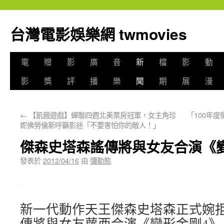
台灣電影娛樂網 twmovies
電
贈
影
廣
音
新
檔
影
動
影
獎
評
播
樂
聞
期
展
漫
←
【飢餓遊戲】蟬聯四週北美票房冠軍，女主角珍
「100年
妮佛勞倫斯呼籲影迷「不要害怕你的敵人！」
傑森史塔森謠傳將與女友合演《
發表於
2012/04/16
由
彌勒熊
新一代動作天王傑森史塔森正式婉拒
傳將與女友蘿西合演《變形金剛4》