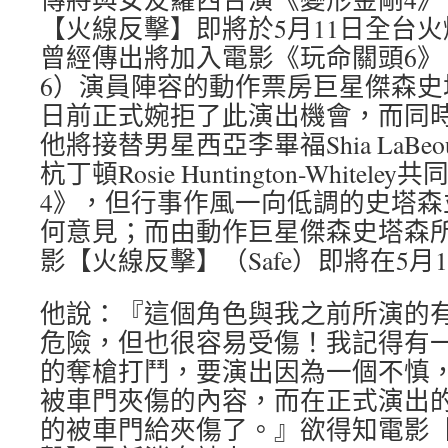
【火線反擊】即將於5月11日全台
曾經傳出將加入電影《玩命關頭6》（Fast 
6）演員陣容的動作票房巨星傑森史塔森Ja
日前正式婉拒了此演出機會，而同
他將接替男星西亞李畢福Shia LaB
杭丁頓Rosie Huntington-White
4》，但行事作風一向低調的史塔森
何意見；而由動作巨星傑森史塔森
影【火線反擊】（Safe）即將在5月
他說：『這個角色與我之前所演的
危險，但也很容易受傷！我記得有
的奪槍打鬥，要演出因為一個不慎
被車門夾傷的內容，而在正式演出
的被車門給夾傷了。』欲得知電影