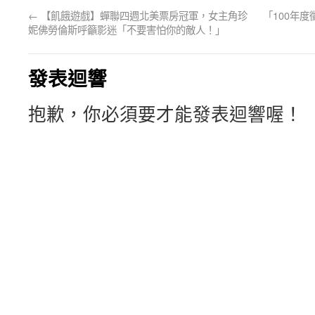
←
【飢餓遊戲】蟬聯四週北美票房冠軍，女主角珍
「100年
妮佛勞倫斯呼籲影迷「不要害怕你的敵人！」
發表迴響
抱歉，你必須要才能發表迴響喔！